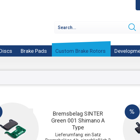
Discs
Brake Pads
Custom Brake Rotors
Developme
Bremsbelag SINTER
Green 001 Shimano A
Type
Lieferumfang: ein Satz