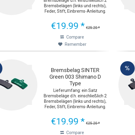
Bremsbeläge d.h. einschließlich 2
Bremsbelägen (links und rechts),
Feder, Stift, Einbrems-Anleitung.
Ultimative Bremsleistung Die
grünen Sinter 2032-
€19.99 *
Fahrradbremsbeläge wurden mit
€25.20 *
einem Ziel entwickelt: extreme...
Compare
Remember
Bremsbelag SINTER
Green 003 Shimano D
Type
Lieferumfang: ein Satz
Bremsbeläge d.h. einschließlich 2
Bremsbelägen (links und rechts),
Feder, Stift, Einbrems-Anleitung.
Ultimative Bremsleistung Die
grünen Sinter 2032-
€19.99 *
Fahrradbremsbeläge wurden mit
€25.20 *
einem Ziel entwickelt: extreme...
Compare