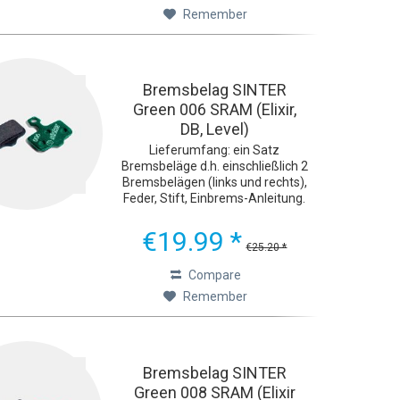
Remember
Bremsbelag SINTER
Green 006 SRAM (Elixir,
DB, Level)
Lieferumfang: ein Satz
Bremsbeläge d.h. einschließlich 2
Bremsbelägen (links und rechts),
Feder, Stift, Einbrems-Anleitung.
Ultimative Bremsleistung Die
grünen Sinter 2032-
€19.99 *
Fahrradbremsbeläge wurden mit
€25.20 *
einem Ziel entwickelt: extreme...
Compare
Remember
Bremsbelag SINTER
Green 008 SRAM (Elixir