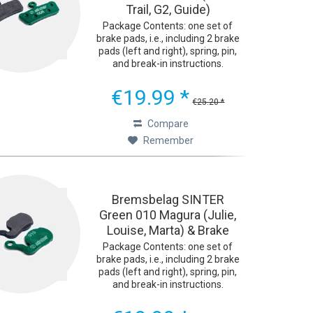
Trail, G2, Guide)
Package Contents: one set of
brake pads, i.e., including 2 brake
pads (left and right), spring, pin,
and break-in instructions.
Ultimate Braking Performance
The green Sinter 2032 bicycle
€19.99 *
brake pads were developed with
€25.20 *
one goal in mind:...
Compare
Remember
Bremsbelag SINTER
Green 010 Magura (Julie,
Louise, Marta) & Brake
Force One
Package Contents: one set of
brake pads, i.e., including 2 brake
pads (left and right), spring, pin,
and break-in instructions.
Ultimate Braking Performance
The green Sinter 2032 bicycle