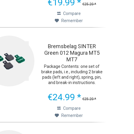
€19.99 *
brake pads were developed with
€25.20 *
one goal in mind:...
Compare
Remember
Bremsbelag SINTER
Green 012 Magura MT5
MT7
Package Contents: one set of
brake pads, i.e., including 2 brake
pads (left and right), spring, pin,
and break-in instructions.
Ultimate Braking Performance
The green Sinter 2032 bicycle
€24.99 *
brake pads were developed with
€25.20 *
one goal in mind:...
Compare
Remember