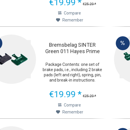
€19.99 *
brake pads were developed with
€25.20 *
one goal in mind:...
Compare
Remember
Bremsbelag SINTER
Green 011 Hayes Prime
Package Contents: one set of
brake pads, i.e., including 2 brake
pads (left and right), spring, pin,
and break-in instructions.
Ultimate Braking Performance
The green Sinter 2032 bicycle
€19.99 *
brake pads were developed with
€25.20 *
one goal in mind:...
Compare
Remember