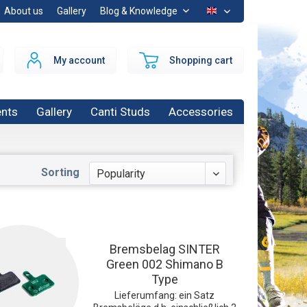
About us
Gallery
Blog & Knowledge
EN
My account
Shopping cart
nts
Gallery
Canti Studs
Accessories
Sorting
Bremsbelag SINTER
Green 002 Shimano B
Type
Lieferumfang: ein Satz