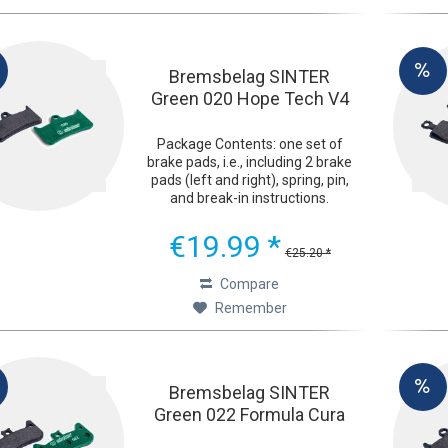
Bremsbelag SINTER
Green 020 Hope Tech V4
Package Contents: one set of
brake pads, i.e., including 2 brake
pads (left and right), spring, pin,
and break-in instructions.
Ultimate Braking Performance
The green Sinter 2032 bicycle
€19.99 *
brake pads were developed with
€25.20 *
one goal in mind:...
Compare
Remember
Bremsbelag SINTER
Green 022 Formula Cura