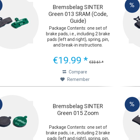
Bremsbelag SINTER
Green 013 SRAM (Code,
Guide)
Package Contents: one set of
brake pads, i.e., including 2 brake
pads (left and right), spring, pin,
and break-in instructions.
Ultimate Braking Performance
The green Sinter 2032 bicycle
€19.99 *
brake pads were developed with
€33.61 *
one goal in mind:...
Compare
Remember
Bremsbelag SINTER
Green 015 Zoom
Package Contents: one set of
brake pads, i.e., including 2 brake
pads (left and right), spring, pin,