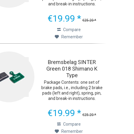
and break-in instructions.
Ultimate Braking Performance
The green Sinter 2032 bicycle
€19.99 *
brake pads were developed with
€25.20 *
one goal in mind:...
Compare
Remember
Bremsbelag SINTER
Green 018 Shimano K
Type
Package Contents: one set of
brake pads, i.e., including 2 brake
pads (left and right), spring, pin,
and break-in instructions.
Ultimate Braking Performance
The green Sinter 2032 bicycle
€19.99 *
brake pads were developed with
€25.20 *
one goal in mind:...
Compare
Remember