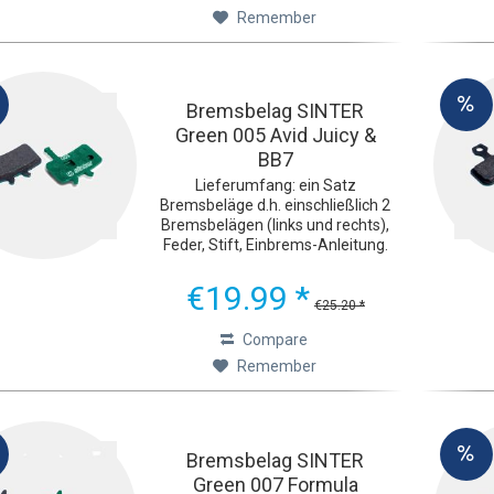
Remember
Bremsbelag SINTER
Green 005 Avid Juicy &
BB7
Lieferumfang: ein Satz
Bremsbeläge d.h. einschließlich 2
Bremsbelägen (links und rechts),
Feder, Stift, Einbrems-Anleitung.
Ultimative Bremsleistung Die
grünen Sinter 2032-
€19.99 *
Fahrradbremsbeläge wurden mit
€25.20 *
einem Ziel entwickelt: extreme...
Compare
Remember
Bremsbelag SINTER
Green 007 Formula