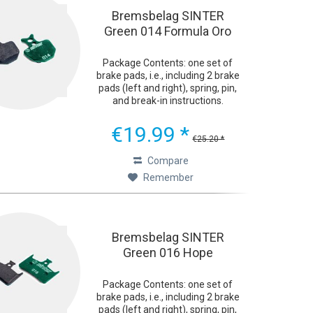
Bremsbelag SINTER
Green 014 Formula Oro
Package Contents: one set of
brake pads, i.e., including 2 brake
pads (left and right), spring, pin,
and break-in instructions.
Ultimate Braking Performance
The green Sinter 2032 bicycle
€19.99 *
brake pads were developed with
€25.20 *
one goal in mind:...
Compare
Remember
Bremsbelag SINTER
Green 016 Hope
Package Contents: one set of
brake pads, i.e., including 2 brake
pads (left and right), spring, pin,