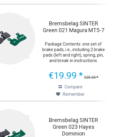
Bremsbelag SINTER
Green 021 Magura MT5-7
Package Contents: one set of
brake pads, i.e., including 2 brake
pads (left and right), spring, pin,
and break-in instructions.
Ultimate Braking Performance
The green Sinter 2032 bicycle
€19.99 *
brake pads were developed with
€25.20 *
one goal in mind:...
Compare
Remember
Bremsbelag SINTER
Green 023 Hayes
Dominion