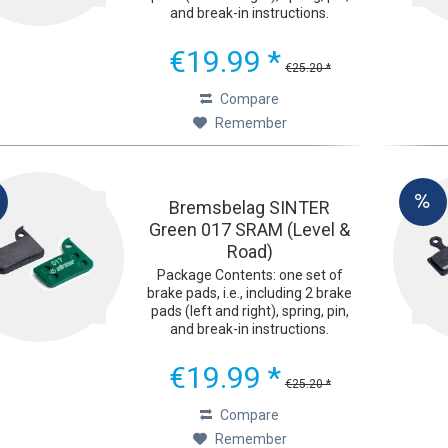
and break-in instructions.
Ultimate Braking Performance
The green Sinter 2032 bicycle
€19.99 *
brake pads were developed with
€25.20 *
one goal in mind:...
Compare
Remember
Bremsbelag SINTER
Green 017 SRAM (Level &
Road)
Package Contents: one set of
brake pads, i.e., including 2 brake
pads (left and right), spring, pin,
and break-in instructions.
Ultimate Braking Performance
The green Sinter 2032 bicycle
€19.99 *
brake pads were developed with
€25.20 *
one goal in mind:...
Compare
Remember