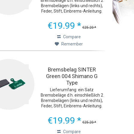
Bremsbeläge d.h. einschließlich 2
Bremsbelägen (links und rechts),
Feder, Stift, Einbrems-Anleitung.
Ultimative Bremsleistung Die
grünen Sinter 2032-
€19.99 *
Fahrradbremsbeläge wurden mit
€25.20 *
einem Ziel entwickelt: extreme...
Compare
Remember
Bremsbelag SINTER
Green 004 Shimano G
Type
Lieferumfang: ein Satz
Bremsbeläge d.h. einschließlich 2
Bremsbelägen (links und rechts),
Feder, Stift, Einbrems-Anleitung.
Ultimative Bremsleistung Die
grünen Sinter 2032-
€19.99 *
Fahrradbremsbeläge wurden mit
€25.20 *
einem Ziel entwickelt: extreme...
Compare