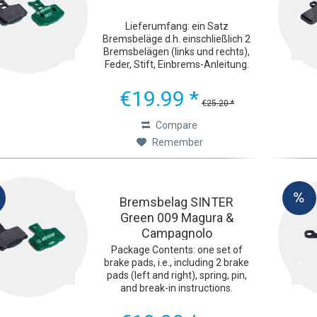
Lieferumfang: ein Satz
Bremsbeläge d.h. einschließlich 2
Bremsbelägen (links und rechts),
Feder, Stift, Einbrems-Anleitung.
Ultimative Bremsleistung Die
grünen Sinter 2032-
€19.99 *
Fahrradbremsbeläge wurden mit
€25.20 *
einem Ziel entwickelt: extreme...
Compare
Remember
Bremsbelag SINTER
Green 009 Magura &
Campagnolo
Package Contents: one set of
brake pads, i.e., including 2 brake
pads (left and right), spring, pin,
and break-in instructions.
Ultimate Braking Performance
The green Sinter 2032 bicycle