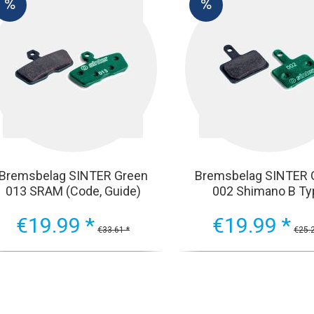
Bremsbelag SINTER Green
Bremsbelag SINTER 
013 SRAM (Code, Guide)
002 Shimano B Ty
€19.99 *
€19.99 *
€33.61 *
€25.2