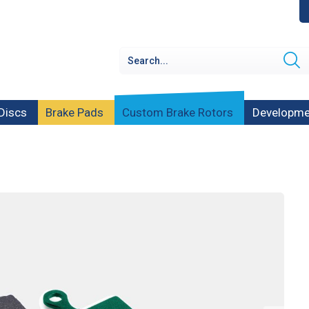
Discs
Brake Pads
Custom Brake Rotors
Developme