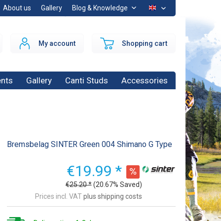
About us
Gallery
Blog & Knowledge
EN
My account
Shopping cart
nts
Gallery
Canti Studs
Accessories
Bremsbelag SINTER Green 004 Shimano G Type
€19.99 *
€25.20 *
(20.67% Saved)
Prices incl. VAT
plus shipping costs