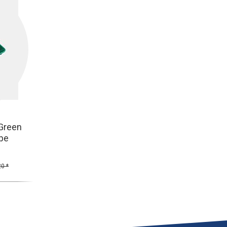
Green
pe
0 *