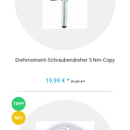
Drehmoment-Schraubendreher 5 Nm-Copy
19,99 € *
21,01 € *
TIPP!
NEU