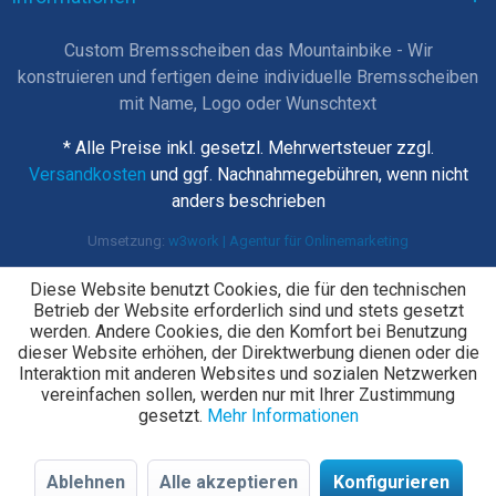
Custom Bremsscheiben das Mountainbike - Wir
konstruieren und fertigen deine individuelle Bremsscheiben
mit Name, Logo oder Wunschtext
* Alle Preise inkl. gesetzl. Mehrwertsteuer zzgl.
Versandkosten
und ggf. Nachnahmegebühren, wenn nicht
anders beschrieben
Umsetzung:
w3work | Agentur für Onlinemarketing
Diese Website benutzt Cookies, die für den technischen
Betrieb der Website erforderlich sind und stets gesetzt
werden. Andere Cookies, die den Komfort bei Benutzung
dieser Website erhöhen, der Direktwerbung dienen oder die
Interaktion mit anderen Websites und sozialen Netzwerken
vereinfachen sollen, werden nur mit Ihrer Zustimmung
gesetzt.
Mehr Informationen
Ablehnen
Alle akzeptieren
Konfigurieren