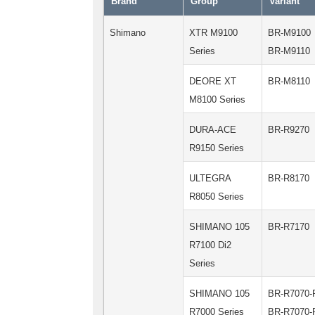
Brand
Group
Variant
Shimano
XTR M9100
BR-M9100
Series
BR-M9110
DEORE XT
BR-M8110
M8100 Series
DURA-ACE
BR-R9270
R9150 Series
ULTEGRA
BR-R8170
R8050 Series
SHIMANO 105
BR-R7170
R7100 Di2
Series
SHIMANO 105
BR-R7070-
R7000 Series
BR-R7070-