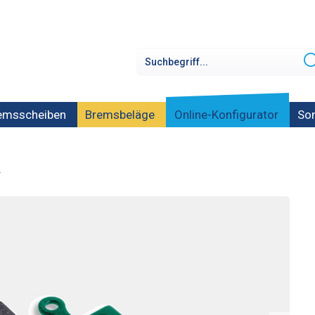
emsscheiben
Bremsbeläge
Online-Konfigurator
Son
2