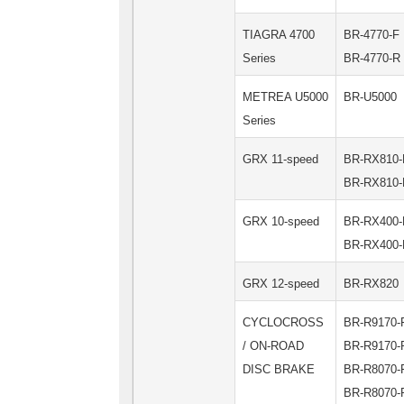
TIAGRA 4700
BR-4770-F
Series
BR-4770-R
METREA U5000
BR-U5000
Series
GRX 11-speed
BR-RX810-
BR-RX810-
GRX 10-speed
BR-RX400-
BR-RX400-
GRX 12-speed
BR-RX820
CYCLOCROSS
BR-R9170-
/ ON-ROAD
BR-R9170-
DISC BRAKE
BR-R8070-
BR-R8070-