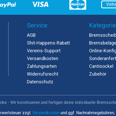
Vork
Service
Kategori
AGB
Bremsschei
Shit-Happens-Rabatt
Bremsbeläg
Vereins-Support
Online-Konfi
Versandkosten
Sonderanfer
Zahlungsarten
Cantisockel
Widerrufsrecht
Zubehör
Datenschutz
e - Wir konstruieren und fertigen deine individuelle Bremssc
hrwertsteuer zzgl.
Versandkosten
und ggf. Nachnahmegebühren, 