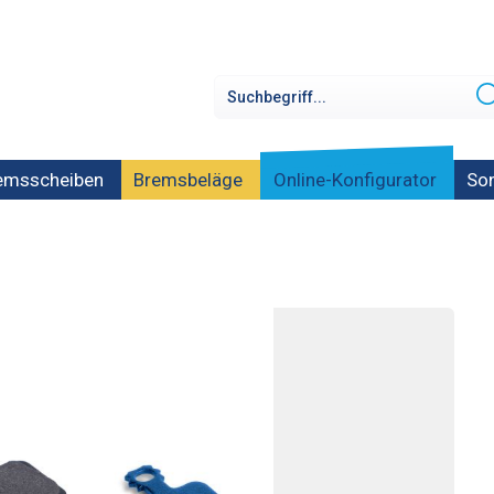
emsscheiben
Bremsbeläge
Online-Konfigurator
Son