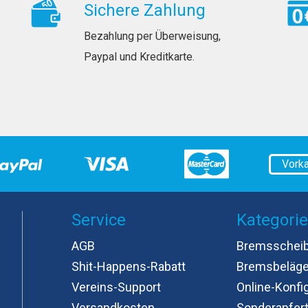
Sichere Zahlung
Bezahlung per Überweisung,
Paypal und Kreditkarte.
Vork
Service
Kategori
AGB
Bremsschei
Shit-Happens-Rabatt
Bremsbeläg
Vereins-Support
Online-Konfi
Versandkosten
Sonderanfer